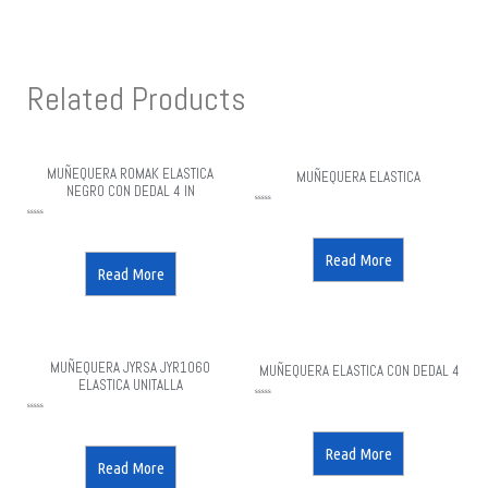
Related Products
MUÑEQUERA ROMAK ELASTICA
MUÑEQUERA ELASTICA
NEGRO CON DEDAL 4 IN
Rated
0
out
Rated
of
0
5
out
of
5
Read More
Read More
MUÑEQUERA JYRSA JYR1060
MUÑEQUERA ELASTICA CON DEDAL 4
ELASTICA UNITALLA
Rated
0
out
Rated
of
0
5
out
of
5
Read More
Read More