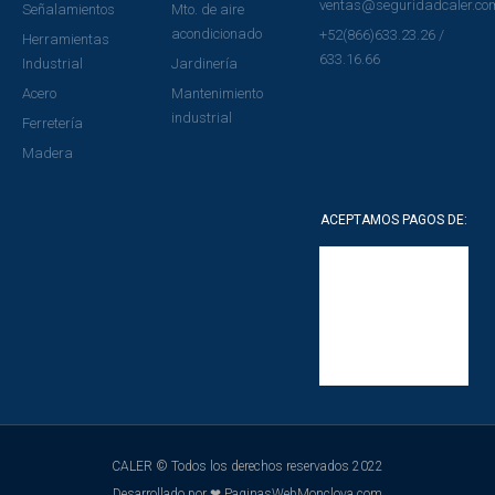
ventas@seguridadcaler.co
Señalamientos
Mto. de aire
acondicionado
+52(866)633.23.26 /
Herramientas
633.16.66
Industrial
Jardinería
Acero
Mantenimiento
industrial
Ferretería
Madera
ACEPTAMOS PAGOS DE:
CALER © Todos los derechos reservados 2022
Desarrollado por ❤ PaginasWebMonclova.com