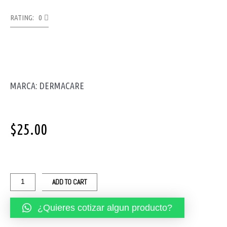
RATING: 0
MARCA: DERMACARE
$
25.00
MUÑEQUERA
CON
DEDAL
ADD TO CART
DE
3
¿Quieres cotizar algun producto?
quantity