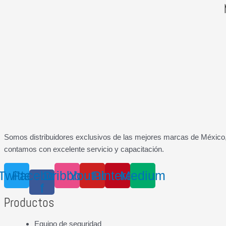
Somos distribuidores exclusivos de las mejores marcas de México, 
contamos con excelente servicio y capacitación.
Twitter
Facebook-
Dribbble
Youtube
Pinterest
Medium
f
Productos
Equipo de seguridad