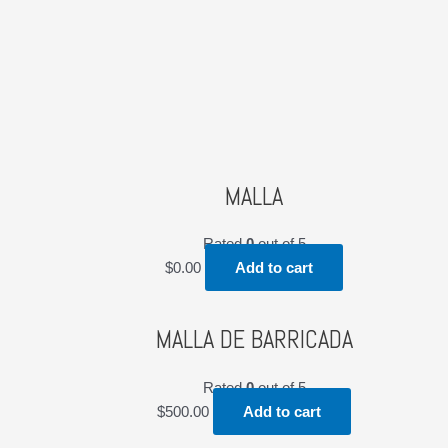
MALLA
Rated
0
out of 5
$
0.00
Add to cart
MALLA DE BARRICADA
Rated
0
out of 5
$
500.00
Add to cart