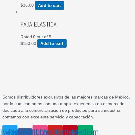
$
36.00
Add to cart
FAJA ELASTICA
Rated
0
out of 5
$
150.00
Add to cart
Somos distribuidores exclusivos de las mejores marcas de México,
por lo cual contamos con una amplia experiencia en el mercado,
dedicada a la comercialización de productos para su industria,
contamos con excelente servicio y capacitación.
Twitter
Facebook-
Dribbble
Youtube
Pinterest
Medium