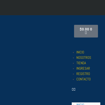
Ir
al
contenido
Cart
$
0.00
0
INICIO
Menu
NOSOTROS
TIENDA
INGRESAR
REGISTRO
CONTACTO
INICIO