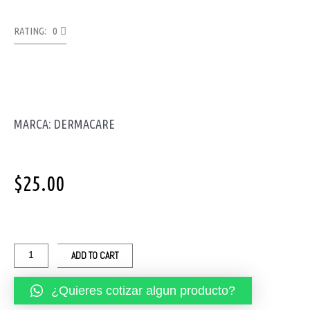
RATING: 0
MARCA: DERMACARE
$
25.00
TAPON
AUDITIVO
REUSABLE
ADD TO CART
CON
CORDON
¿Quieres cotizar algun producto?
Y
CAJA