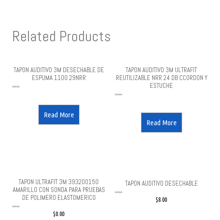
Related Products
TAPON AUDITIVO 3M DESECHABLE DE
TAPON AUDITIVO 3M ULTRAFIT
ESPUMA 1100 29NRR
REUTILIZABLE NRR 24 DB CCORDON Y
ESTUCHE
Rated
0
out
Rated
of
0
5
out
of
5
Read More
Read More
TAPON ULTRAFIT 3M 393200150
TAPON AUDITIVO DESECHABLE
AMARILLO CON SONDA PARA PRUEBAS
DE POLIMERO ELASTOMERICO
Rated
$
8.00
0
out
of
5
Rated
$
0.00
0
out