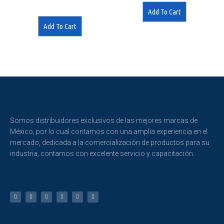
of
5
Add To Cart
Add To Cart
Somos distribuidores exclusivos de las mejores marcas de
México, por lo cual contamos con una amplia experiencia en el
mercado, dedicada a la comercialización de productos para su
industria, contamos con excelente servicio y capacitación.
T
F
D
Y
P
M
w
a
r
o
i
e
i
c
i
u
n
d
t
e
b
t
t
i
t
b
b
u
e
u
e
o
b
b
r
m
r
o
l
e
e
k
e
s
-
t