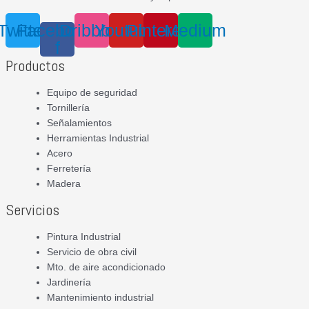
Twitter
Facebook-
Dribbble
Youtube
Pinterest
Medium
f
Productos
Equipo de seguridad
Tornillería
Señalamientos
Herramientas Industrial
Acero
Ferretería
Madera
Servicios
Pintura Industrial
Servicio de obra civil
Mto. de aire acondicionado
Jardinería
Mantenimiento industrial