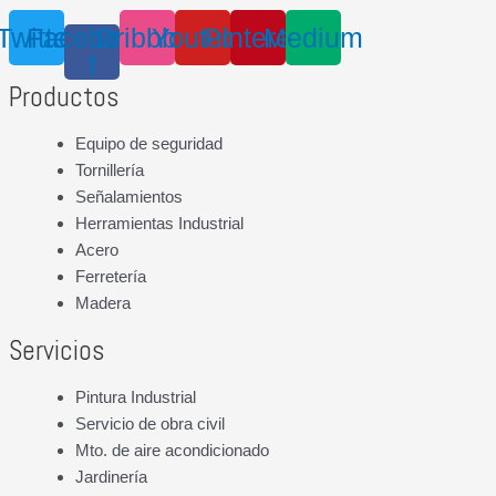
Twitter
Facebook-
Dribbble
Youtube
Pinterest
Medium
f
Productos
Equipo de seguridad
Tornillería
Señalamientos
Herramientas Industrial
Acero
Ferretería
Madera
Servicios
Pintura Industrial
Servicio de obra civil
Mto. de aire acondicionado
Jardinería