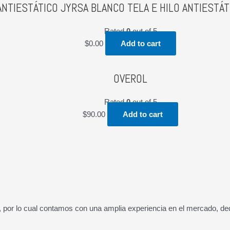
NTIESTÁTICO JYRSA BLANCO TELA E HILO ANTIESTÁ
Rated
0
out of 5
$
0.00
Add to cart
OVEROL
Rated
0
out of 5
$
90.00
Add to cart
por lo cual contamos con una amplia experiencia en el mercado, dedi