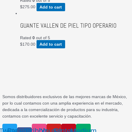
Rated
0
out of 5
$
275.00
Add to cart
GUANTE VALLEN DE PIEL TIPO OPERARIO
Rated
0
out of 5
$
170.00
Add to cart
Somos distribuidores exclusivos de las mejores marcas de México,
por lo cual contamos con una amplia experiencia en el mercado,
dedicada a la comercialización de productos para su industria,
contamos con excelente servicio y capacitación.
Twitter
Facebook-
Dribbble
Youtube
Pinterest
Medium