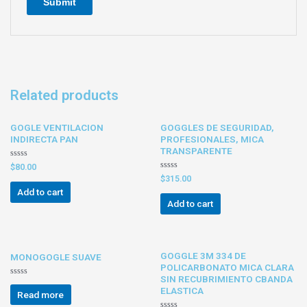
Related products
GOGLE VENTILACION
GOGGLES DE SEGURIDAD,
INDIRECTA PAN
PROFESIONALES, MICA
TRANSPARENTE
Rated
$
80.00
0
Rated
$
315.00
out
0
of
Add to cart
out
5
of
Add to cart
5
GOGGLE 3M 334 DE
MONOGOGLE SUAVE
POLICARBONATO MICA CLARA
SIN RECUBRIMIENTO CBANDA
Rated
ELASTICA
0
Read more
out
of