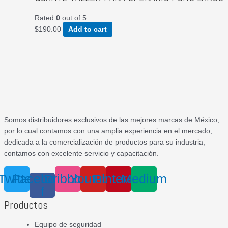
Rated
0
out of 5
$
190.00
Add to cart
Somos distribuidores exclusivos de las mejores marcas de México,
por lo cual contamos con una amplia experiencia en el mercado,
dedicada a la comercialización de productos para su industria,
contamos con excelente servicio y capacitación.
Twitter
Facebook-
Dribbble
Youtube
Pinterest
Medium
f
Productos
Equipo de seguridad