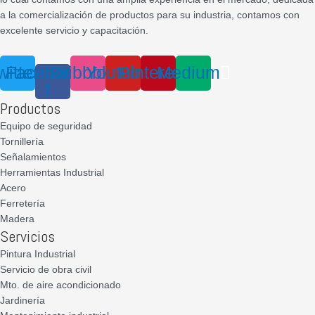
a la comercialización de productos para su industria, contamos con
excelente servicio y capacitación.
witter
Facebook-
Dribbble
Youtube
Pinterest
Medium
f
Productos
Equipo de seguridad
Tornillería
Señalamientos
Herramientas Industrial
Acero
Ferretería
Madera
Servicios
Pintura Industrial
Servicio de obra civil
Mto. de aire acondicionado
Jardinería