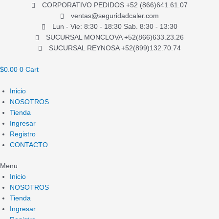
Ir
3C
CORPORATIVO PEDIDOS +52 (866)641.61.07
al
quantity
ventas@seguridadcaler.com
contenido
Lun - Vie: 8:30 - 18:30 Sab. 8:30 - 13:30
SUCURSAL MONCLOVA +52(866)633.23.26
SUCURSAL REYNOSA +52(899)132.70.74
$
0.00
0
Cart
Inicio
NOSOTROS
Tienda
Ingresar
Registro
CONTACTO
Menu
Inicio
NOSOTROS
Tienda
Ingresar